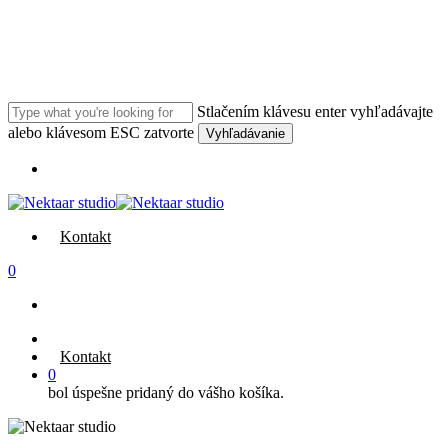
Prejsť
na
hlavný
obsah
Stlačením klávesu enter vyhľadávajte
alebo klávesom ESC zatvorte
Vyhľadávanie
Zatvoriť
Ponuka
vyhľadávanie
Kontakt
0
facebook
instagram
Kontakt
0
bol úspešne pridaný do vášho košíka.