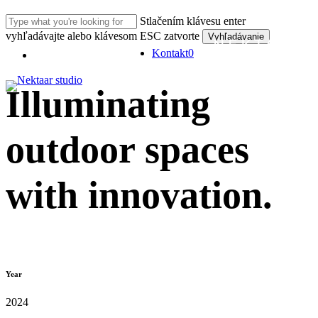
Prejsť
Stlačením klávesu enter
na
vyhľadávajte alebo klávesom ESC zatvorte
hlavný
Vyhľadávanie
obsah
Zatvoriť
Kontakt
0
Ponuka
vyhľadávanie
Illuminating
outdoor spaces
with innovation.
Year
2024