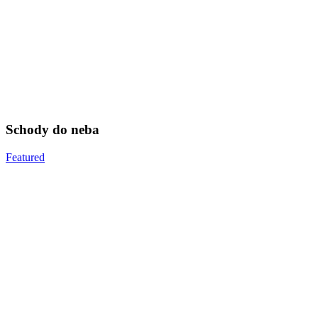
Schody
do
Schody do neba
neba
Featured