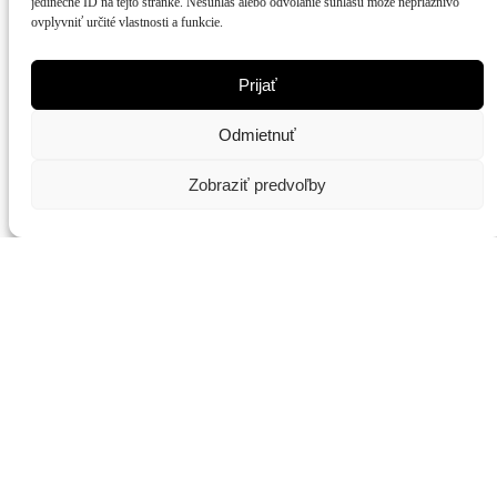
jedinečné ID na tejto stránke. Nesúhlas alebo odvolanie súhlasu môže nepriaznivo
ovplyvniť určité vlastnosti a funkcie.
Prijať
Odmietnuť
Zobraziť predvoľby